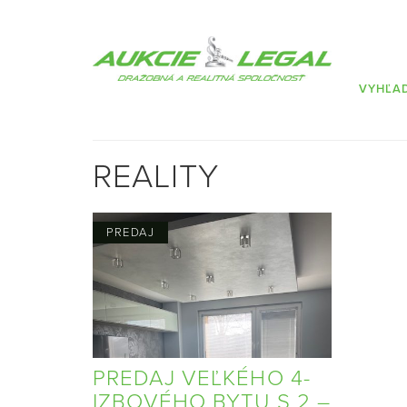
VYHĽA
REALITY
PREDAJ
PREDAJ VEĽKÉHO 4-
IZBOVÉHO BYTU S 2 –