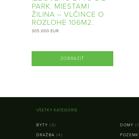
PARK. MIESTAMI
ŽILINA – VLČINCE O
ROZLOHE 106M2.
305.000 EUR
ZOBRAZIŤ
VŠETKY KATEGÓRIE
BYTY
(3)
DOMY
(1
DRAŽBA
(4)
POZEMK